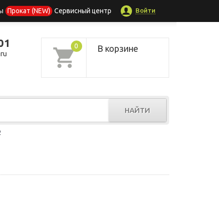
Войти
ы
Прокат (NEW)
Сервисный центр
01
0
В корзине
ru
НАЙТИ
р