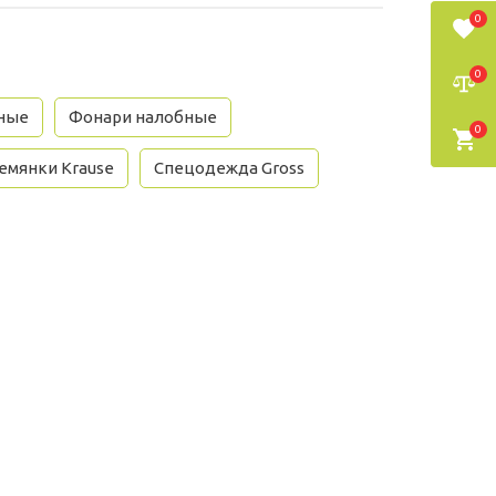
0
0
ные
Фонари налобные
0
емянки Krause
Спецодежда Gross