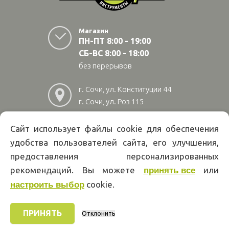
Магазин
ПН-ПТ 8:00 - 19:00
СБ-ВС 8:00 - 18:00
без перерывов
г. Сочи, ул. Конституции 44
г. Сочи, ул. Роз 115
г. Адлер, ул Авиационная
28/10
Сайт использует файлы cookie для обеспечения
удобства пользователей сайта, его улучшения,
8
(800)
222 02 01
предоставления персонализированных
Информация на сайте papakarlotools.ru не является публичной
рекомендаций. Вы можете
или
принять все
офертой. Указанные цены действуют только при оформлении заказа
cookie.
через интернет-магазин papakarlotools.ru.
настроить выбор
Цены в пунктах выдачи заказов и розничных магазинах компании
Папа Карло могут отличаться от указанных на сайте.
ПРИНЯТЬ
Отклонить