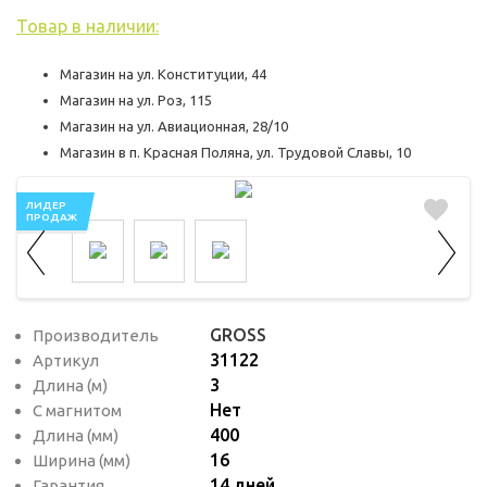
используются для оценки поведения
Товар в наличии:
пользователей на сайте. Эти файлы cookie
помогают понять, как используется сайт,
Магазин на ул. Конституции, 44
чтобы увеличить его производительность
Магазин на ул. Роз, 115
и сделать функционал сайта максимально
Магазин на ул. Авиационная, 28/10
удобным для пользователей.
Магазин в п. Красная Поляна, ул. Трудовой Славы, 10
Рекламные файлы cookie используются
ЛИДЕР
для целей маркетинга и улучшения
ПРОДАЖ
качества рекламы. Эти файлы cookie
помогают обеспечить максимально
высокую точность и ценность содержания
маркетинговых и рекламных материалов
GROSS
Производитель
31122
Артикул
для пользователей сайта.
3
Длина (м)
Нет
С магнитом
400
Длина (мм)
16
Ширина (мм)
14 дней
Гарантия