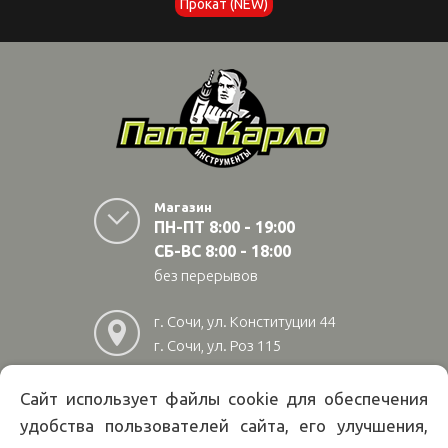
Прокат (NEW)
Магазин
ПН-ПТ 8:00 - 19:00
СБ-ВС 8:00 - 18:00
без перерывов
г. Сочи, ул. Конституции 44
г. Сочи, ул. Роз 115
г. Адлер, ул Авиационная
28/10
Сайт использует файлы cookie для обеспечения
удобства пользователей сайта, его улучшения,
8
(800)
222 02 01