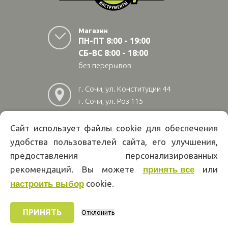
Магазин
ПН-ПТ 8:00 - 19:00
СБ-ВС 8:00 - 18:00
без перерывов
г. Сочи, ул. Конституции 44
г. Сочи, ул. Роз 115
г. Адлер, ул Авиационная
28/10
Сайт использует файлы cookie для обеспечения
удобства пользователей сайта, его улучшения,
8
(800)
222 02 01
предоставления персонализированных
Информация на сайте papakarlotools.ru не является публичной
рекомендаций. Вы можете
или
принять все
офертой. Указанные цены действуют только при оформлении заказа
cookie.
через интернет-магазин papakarlotools.ru.
настроить выбор
Цены в пунктах выдачи заказов и розничных магазинах компании
Папа Карло могут отличаться от указанных на сайте.
ПРИНЯТЬ
Отклонить