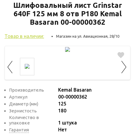
используются для оценки поведения
Шлифовальный лист Grinstar
пользователей на сайте. Эти файлы cookie
640F 125 мм 8 отв P180 Kemal
помогают понять, как используется сайт,
Basaran 00-00000362
чтобы увеличить его производительность
и сделать функционал сайта максимально
Товар в наличии:
Магазин на ул. Авиационная, 28/10
удобным для пользователей.
Рекламные файлы cookie используются
для целей маркетинга и улучшения
качества рекламы. Эти файлы cookie
помогают обеспечить максимально
высокую точность и ценность содержания
Kemal Basaran
Производитель
маркетинговых и рекламных материалов
00-00000362
Артикул
для пользователей сайта.
125
Диаметр (мм)
180
Зернистость
Количество в
1 штука
упаковке
Нет
Гарантия