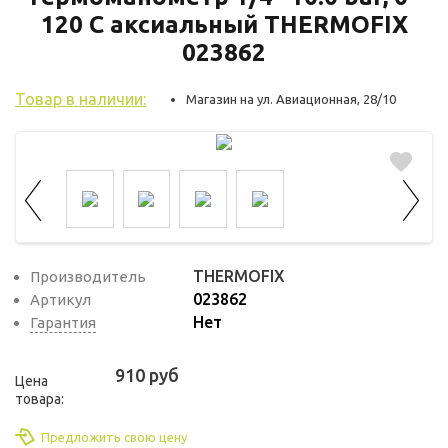
используются для оценки поведения
120 С аксиальный THERMOFIX
пользователей на сайте. Эти файлы cookie
023862
помогают понять, как используется сайт,
чтобы увеличить его производительность
Товар в наличии:
Магазин на ул. Авиационная, 28/10
и сделать функционал сайта максимально
удобным для пользователей.
Рекламные файлы cookie используются
для целей маркетинга и улучшения
качества рекламы. Эти файлы cookie
помогают обеспечить максимально
THERMOFIX
Производитель
высокую точность и ценность содержания
023862
Артикул
маркетинговых и рекламных материалов
Нет
Гарантия
для пользователей сайта.
910 руб
Цена
товара:
Предложить свою цену