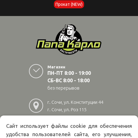
Прокат (NEW)
Магазин
ПН-ПТ 8:00 - 19:00
СБ-ВС 8:00 - 18:00
без перерывов
г. Сочи, ул. Конституции 44
г. Сочи, ул. Роз 115
г. Адлер, ул Авиационная
28/10
Сайт использует файлы cookie для обеспечения
удобства пользователей сайта, его улучшения,