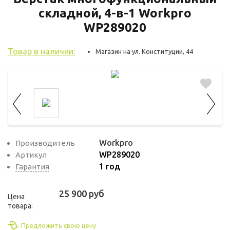
используются для оценки поведения
складной, 4-в-1 Workpro
пользователей на сайте. Эти файлы cookie
WP289020
помогают понять, как используется сайт,
чтобы увеличить его производительность
Товар в наличии:
Магазин на ул. Конституции, 44
и сделать функционал сайта максимально
удобным для пользователей.
Рекламные файлы cookie используются
для целей маркетинга и улучшения
качества рекламы. Эти файлы cookie
помогают обеспечить максимально
Workpro
Производитель
высокую точность и ценность содержания
WP289020
Артикул
маркетинговых и рекламных материалов
1 год
Гарантия
для пользователей сайта.
25 900 руб
Цена
товара:
Предложить свою цену