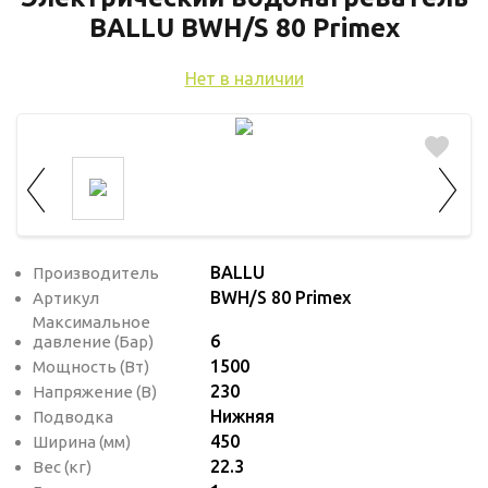
используются для оценки поведения
BALLU BWH/S 80 Primex
пользователей на сайте. Эти файлы cookie
помогают понять, как используется сайт,
Нет в наличии
чтобы увеличить его производительность
и сделать функционал сайта максимально
удобным для пользователей.
Рекламные файлы cookie используются
для целей маркетинга и улучшения
качества рекламы. Эти файлы cookie
BALLU
Производитель
помогают обеспечить максимально
BWH/S 80 Primex
Артикул
высокую точность и ценность содержания
Максимальное
маркетинговых и рекламных материалов
6
давление (Бар)
для пользователей сайта.
1500
Мощность (Вт)
230
Напряжение (В)
Нижняя
Подводка
450
Ширина (мм)
22.3
Вес (кг)