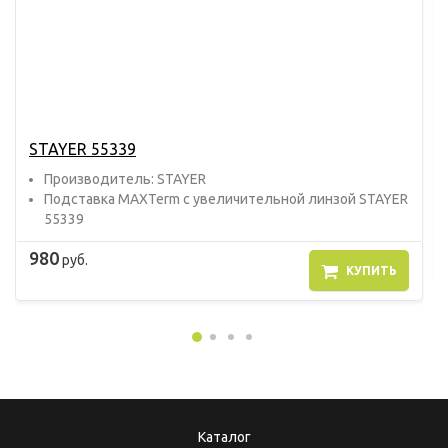
STAYER 55339
Прoизвoдитель: STAYER
Подставка MAXTerm с увеличительной линзой STAYER
55339
980
руб.
КУПИТЬ
Каталог