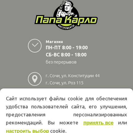
Магазин
ПН-ПТ 8:00 - 19:00
СБ-ВС 8:00 - 18:00
без перерывов
г. Сочи, ул. Конституции 44
г. Сочи, ул. Роз 115
г. Адлер, ул Авиационная
28/10
Сайт использует файлы cookie для обеспечения
удобства пользователей сайта, его улучшения,
8
(800)
222 02 01
предоставления персонализированных
Информация на сайте papakarlotools.ru не является публичной
рекомендаций. Вы можете
или
принять все
офертой. Указанные цены действуют только при оформлении заказа
cookie.
через интернет-магазин papakarlotools.ru.
настроить выбор