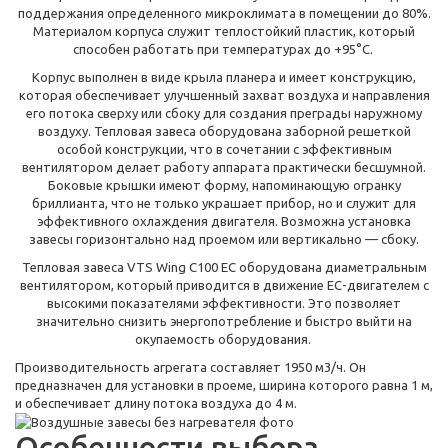
поддержания определенного микроклимата в помещении до 80%.
Материалом корпуса служит теплостойкий пластик, который
способен работать при температурах до +95°C.
Корпус выполнен в виде крыла планера и имеет конструкцию,
которая обеспечивает улучшенный захват воздуха и направления
его потока сверху или сбоку для создания преграды наружному
воздуху. Тепловая завеса оборудована заборной решеткой
особой конструкции, что в сочетании с эффективным
вентилятором делает работу аппарата практически бесшумной.
Боковые крышки имеют форму, напоминающую огранку
бриллианта, что не только украшает прибор, но и служит для
эффективного охлаждения двигателя. Возможна установка
завесы горизонтально над проемом или вертикально — сбоку.
Тепловая завеса VTS Wing C100 EC оборудована диаметральным
вентилятором, который приводится в движение ЕС-двигателем с
высокими показателями эффективности. Это позволяет
значительно снизить энергопотребление и быстро выйти на
окупаемость оборудования.
Производительность агрегата составляет 1950 м3/ч. Он
предназначен для установки в проеме, ширина которого равна 1 м,
и обеспечивает длину потока воздуха до 4 м.
Особенности выбора