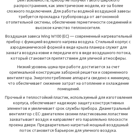
рентабельность, прибор не получил такого широкого
распространения, как электрические модели, из-за более
сложного подключения. Для работы водяной воздушной завесы
требуется прокладка трубопровода от автономной
отопительной системы, обеспечение герметичности соединений и
высокое качество теплоносителя.
Воздушная завеса Wing W100 (ЕС)
— современный нагревательный
прибор с функцией водяного нагрева воздуха. Стильный корпус с
аэродинамической формой в виде крыла планера служит для
захвата воздуха извне и передачи его в виде воздушного потока,
который становится препятствием для уличной атмосферы.
Низкий уровень шума при работе достигается за счет
оригинальной конструкции заборной решетки и современного
вентилятора. Энергопотребление аппарата сведено к минимуму,
что обеспечивает снижение затрат на отопление и охлаждение
помещений.
Прочный и теплостойкий пластик, используемый для изготовления
корпуса, обеспечивает надежную защиту конструктивных
элементов и увеличивает срок службы прибора. Диаметральный
вентилятор с ЕС-двигателем своими пластиковыми лопастями
захватывает воздух и направляет его параллельно плоскости
проема двери. Предварительно нагретый мощный воздушный
поток становится барьером для уличного воздуха.