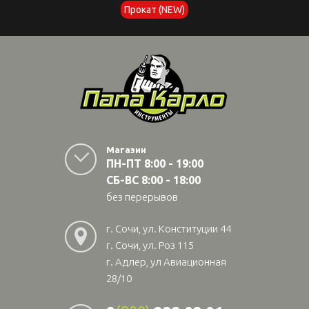
Прокат (NEW)
Магазин
ПН-ПТ 8:00 - 19:00
СБ-ВС 8:00 - 18:00
без перерывов
г. Сочи, ул. Конституции 44
г. Сочи, ул. Роз 115
г. Адлер, ул Авиационная
28/10