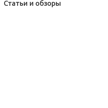
Статьи и обзоры
30.08.2018
31.03.2021
Выбираем
ЭКСПРЕСС-ГИД ПО
стабилизатор
НАКЛАДНЫМ
напряжения
РОЗЕТКАМ И
ВЫКЛЮЧАТЕЛЕМ
08.12.2017
10.10.2025
Подарочные
Теперь мы в MAX!
сертификаты