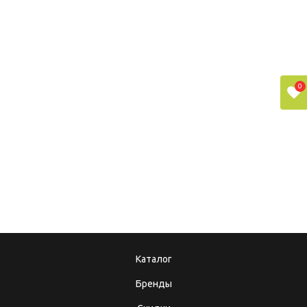
31.08.2018
Ручной или
электроплиткорез?
0
08.12.2017
10.10.2025
Подарочные
Теперь мы в MAX!
сертификаты
Каталог
Бренды