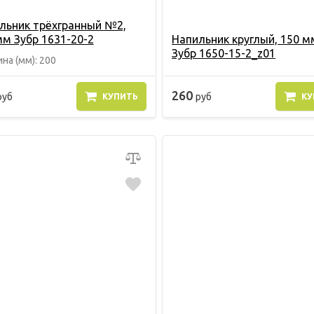
льник трёхгранный №2,
мм Зубр 1631-20-2
Напильник круглый, 150 м
Зубр 1650-15-2_z01
на (мм): 200
260
руб
руб
КУПИТЬ
КУ