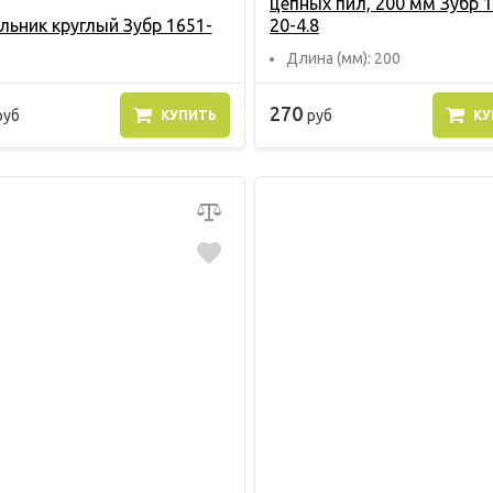
цепных пил, 200 мм Зубр 
льник круглый Зубр 1651-
20-4.8
Длина (мм): 200
270
руб
руб
КУПИТЬ
КУ