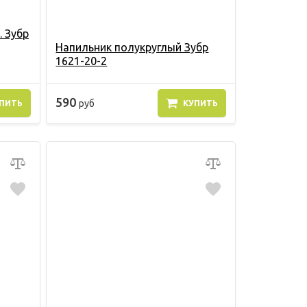
. Зубр
Напильник полукруглый Зубр
1621-20-2
590
руб
ПИТЬ
КУПИТЬ