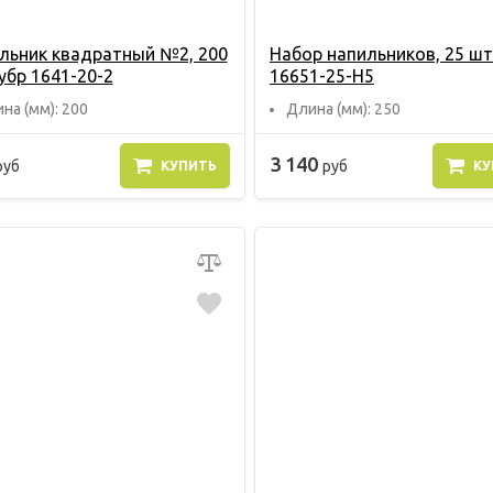
льник квадратный №2, 200
Набор напильников, 25 шт
убр 1641-20-2
16651-25-H5
на (мм): 200
Длина (мм): 250
3 140
руб
руб
КУПИТЬ
КУ