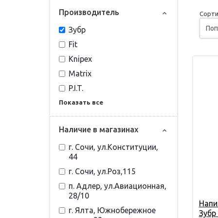
Прoизвoдитель
Сорти
Зубр
Fit
Knipex
Matrix
P.I.T.
Показать все
Наличие в магазинах
г. Сочи, ул.Конституции,
44
г. Сочи, ул.Роз,115
п. Адлер, ул.Авиационная,
28/10
Напи
г. Ялта, Южнобережное
Зубр 