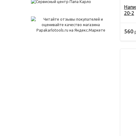
Напи
20-2
560