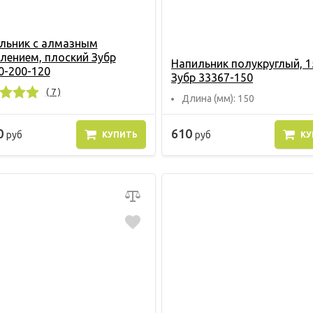
льник с алмазным
лением, плоский Зубр
Напильник полукруглый, 
0-200-120
Зубр 33367-150
( 7 )
Длина (мм): 150
0
610
руб
руб
КУПИТЬ
КУ