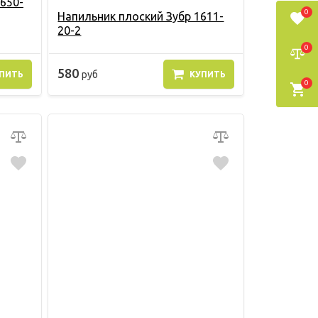
1650-
0
Напильник плоский Зубр 1611-
20-2
0
580
руб
ПИТЬ
КУПИТЬ
0