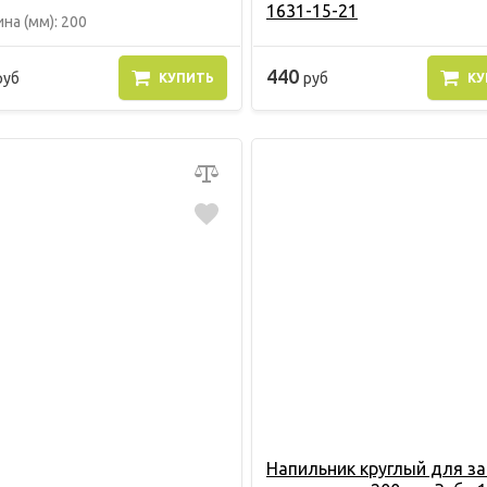
1631-15-21
на (мм): 200
440
руб
руб
КУПИТЬ
КУ
Напильник круглый для з