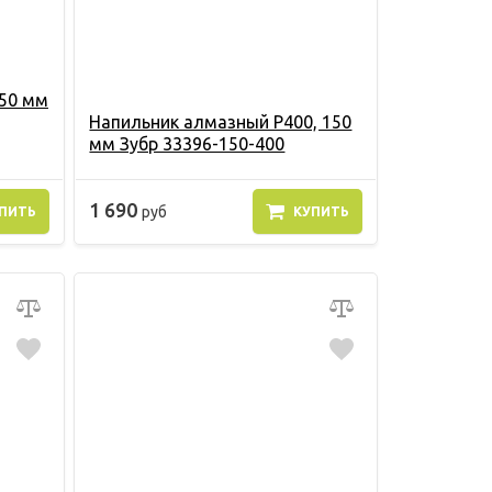
150 мм
Напильник алмазный P400, 150
мм Зубр 33396-150-400
1 690
руб
ПИТЬ
КУПИТЬ