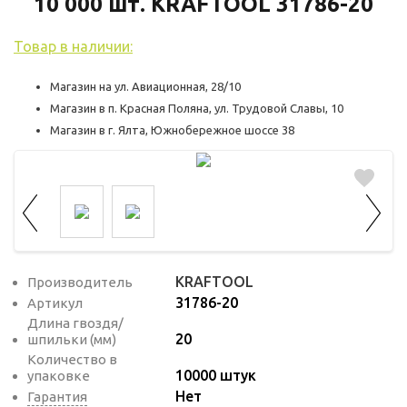
используются для оценки поведения
10 000 шт. KRAFTOOL 31786-20
пользователей на сайте. Эти файлы cookie
Товар в наличии:
помогают понять, как используется сайт,
чтобы увеличить его производительность
Магазин на ул. Авиационная, 28/10
и сделать функционал сайта максимально
Магазин в п. Красная Поляна, ул. Трудовой Славы, 10
удобным для пользователей.
Магазин в г. Ялта, Южнобережное шоссе 38
Рекламные файлы cookie используются
для целей маркетинга и улучшения
качества рекламы. Эти файлы cookie
помогают обеспечить максимально
высокую точность и ценность содержания
маркетинговых и рекламных материалов
KRAFTOOL
Производитель
31786-20
для пользователей сайта.
Артикул
Длина гвоздя/
20
шпильки (мм)
Количество в
10000 штук
упаковке
Нет
Гарантия