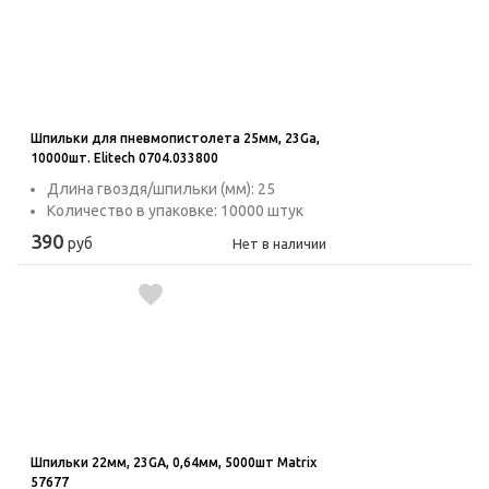
Шпильки для пневмопистолета 25мм, 23Ga,
10000шт. Elitech 0704.033800
Длина гвоздя/шпильки (мм): 25
Количество в упаковке: 10000 штук
390
руб
Нет в наличии
Шпильки 22мм, 23GA, 0,64мм, 5000шт Matrix
57677