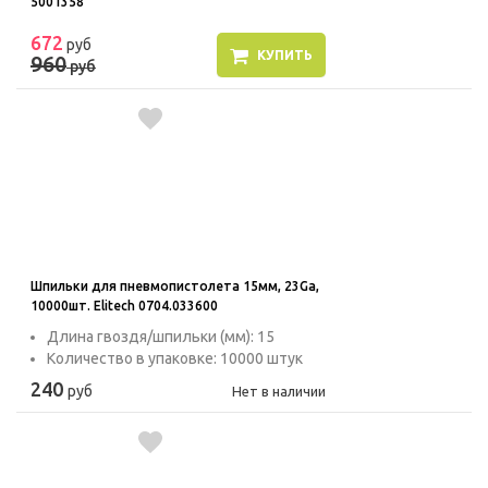
5001358
672
руб
КУПИТЬ
960
руб
Шпильки для пневмопистолета 15мм, 23Ga,
10000шт. Elitech 0704.033600
Длина гвоздя/шпильки (мм): 15
Количество в упаковке: 10000 штук
240
руб
Нет в наличии