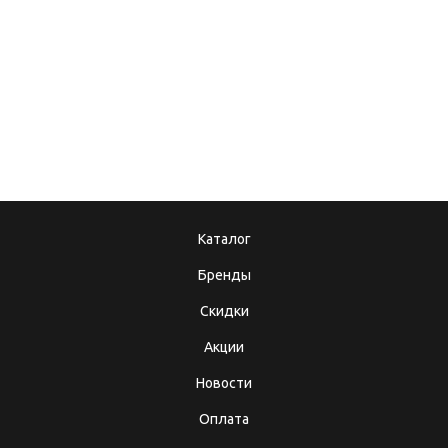
08.12.2017
10.10.2025
Подарочные
Теперь мы в MAX!
сертификаты
Каталог
Бренды
Скидки
Акции
Новости
Оплата