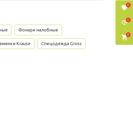
0
0
ные
Фонари налобные
0
емянки Krause
Спецодежда Gross