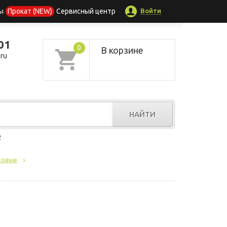
Войти
ы
Прокат (NEW)
Сервисный центр
01
0
В корзине
ru
НАЙТИ
р
ковые