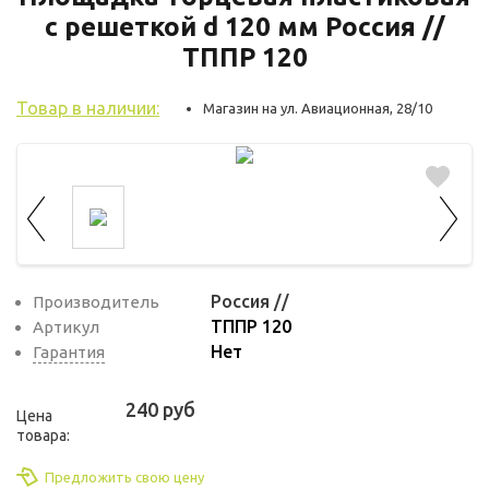
используются для оценки поведения
с решеткой d 120 мм Россия //
пользователей на сайте. Эти файлы cookie
ТППР 120
помогают понять, как используется сайт,
чтобы увеличить его производительность
Товар в наличии:
Магазин на ул. Авиационная, 28/10
и сделать функционал сайта максимально
удобным для пользователей.
Рекламные файлы cookie используются
для целей маркетинга и улучшения
качества рекламы. Эти файлы cookie
помогают обеспечить максимально
Россия //
Производитель
высокую точность и ценность содержания
ТППР 120
Артикул
маркетинговых и рекламных материалов
Нет
Гарантия
для пользователей сайта.
240 руб
Цена
товара:
Предложить свою цену