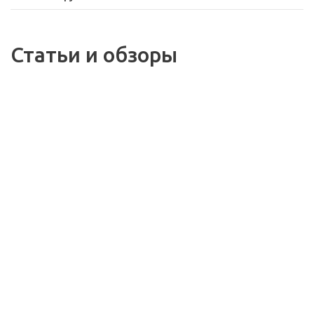
Статьи и обзоры
02.12.2020
31.08.2018
Подробно изучаем
Просто о сложном.
устройство
Как подобрать
бензогенератора
генератор?
08.12.2017
10.10.2025
Подарочные
Теперь мы в MAX!
сертификаты