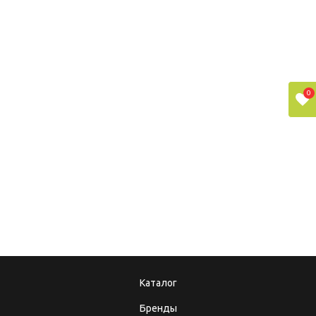
12.05.2021
ИНСТРУМЕНТЫ ДЛЯ
САНТЕХНИКА
0
08.12.2017
10.10.2025
Подарочные
Теперь мы в MAX!
сертификаты
Каталог
Бренды