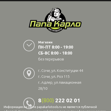
Магазин
ПН-ПТ 8:00 - 19:00
СБ-ВС 8:00 - 18:00
без перерывов
г. Сочи, ул. Конституции 44
г. Сочи, ул. Роз 115
г. Адлер, ул Авиационная
28/10
8
(800)
222 02 01
Информация на сайте papakarlotools.ru не является публичной