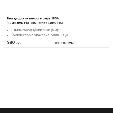
Гвозди для пневмостеплера 18GA
1.25x1.0мм PNF 50S Patriot 830902158
Длина гвоздя/шпильки (мм): 50
Количество в упаковке: 5000 штук
980
руб
Нет в наличии
08.12.2017
10.10.2025
Подарочные
Теперь мы в MAX!
сертификаты