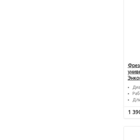
Фрез
унив
Энко
Диа
Раб
Дли
1 39