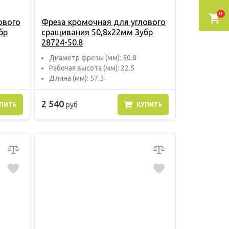
0
ового
Фреза кромочная для углового
бр
сращивания 50,8х22мм Зубр
28724-50.8
Диаметр фрезы (мм): 50.8
Рабочая высота (мм): 22.5
Длина (мм): 57.5
2 540
руб
ПИТЬ
КУПИТЬ