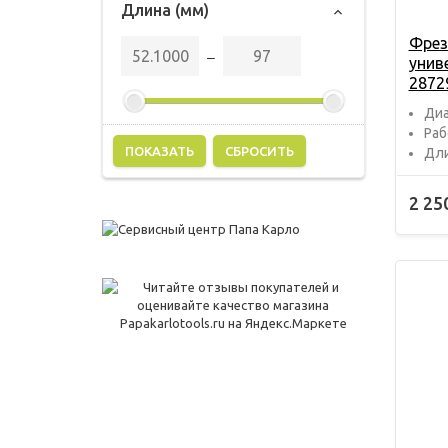
Длина (мм)
Фрез
‒
унив
2872
Диа
Раб
СБРОСИТЬ
Дли
2 25