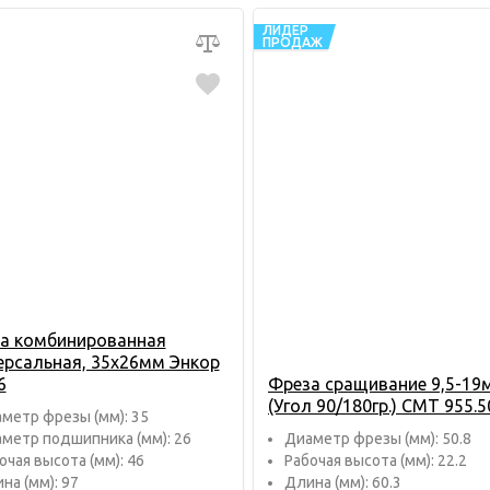
ЛИДЕР
ПРОДАЖ
а комбинированная
ерсальная, 35х26мм Энкор
6
Фреза сращивание 9,5-19
(Угол 90/180гр.) CMT 955.5
метр фрезы (мм): 35
метр подшипника (мм): 26
Диаметр фрезы (мм): 50.8
очая высота (мм): 46
Рабочая высота (мм): 22.2
на (мм): 97
Длина (мм): 60.3