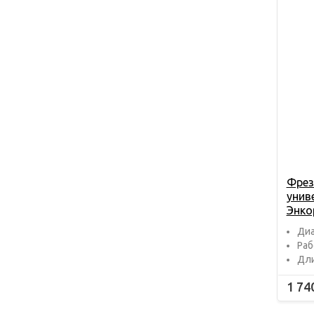
Фрез
унив
Энко
Диа
Раб
Дли
1 74