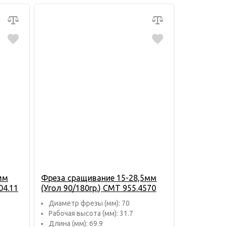
мм
Фреза сращивание 15-28,5мм
04.11
(Угол 90/180гр.) CMT 955.4570
Диаметр фрезы (мм): 70
Рабочая высота (мм): 31.7
Длина (мм): 69.9