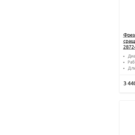
Фрез
сращ
2872
Диа
Раб
Дли
3 44