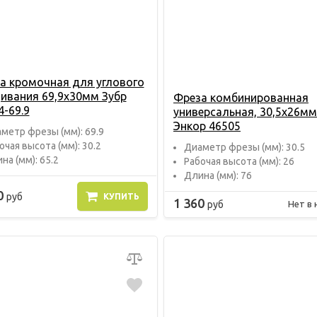
а кромочная для углового
ивания 69,9х30мм Зубр
Фреза комбинированная
4-69.9
универсальная, 30,5х26мм
Энкор 46505
метр фрезы (мм): 69.9
очая высота (мм): 30.2
Диаметр фрезы (мм): 30.5
на (мм): 65.2
Рабочая высота (мм): 26
Длина (мм): 76
0
руб
КУПИТЬ
1 360
руб
Нет в 