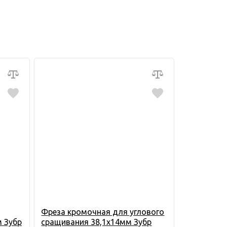
Фреза кромочная для углового
м Зубр
сращивания 38,1х14мм Зубр