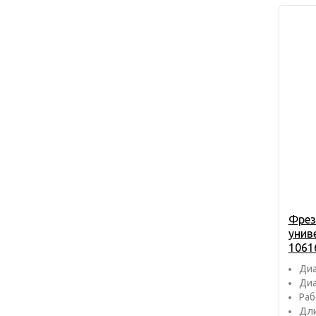
Фрез
унив
1061
Диа
Диа
Раб
Дли