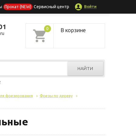
Войти
ы
Прокат (NEW)
Сервисный центр
01
0
В корзине
ru
НАЙТИ
р
для фрезерования
Фрезы по дереву
льные