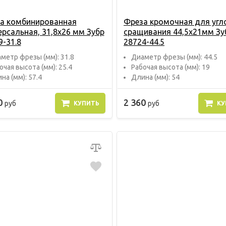
а комбинированная
Фреза кромочная для угл
ерсальная, 31,8х26 мм Зубр
сращивания 44,5х21мм Зу
9-31.8
28724-44.5
метр фрезы (мм): 31.8
Диаметр фрезы (мм): 44.5
очая высота (мм): 25.4
Рабочая высота (мм): 19
на (мм): 57.4
Длина (мм): 54
0
2 360
руб
руб
КУПИТЬ
КУ