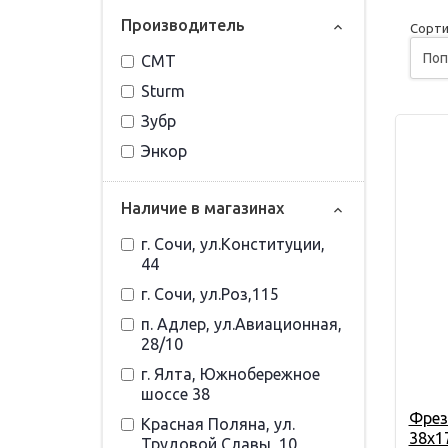
Прoизвoдитель
Сорти
CMT
Sturm
Зубр
Энкор
Наличие в магазинах
г. Сочи, ул.Конституции,
44
г. Сочи, ул.Роз,115
п. Адлер, ул.Авиационная,
28/10
г. Ялта, Южнобережное
шоссе 38
Фрез
Красная Поляна, ул.
38х1
Трудовой Славы, 10