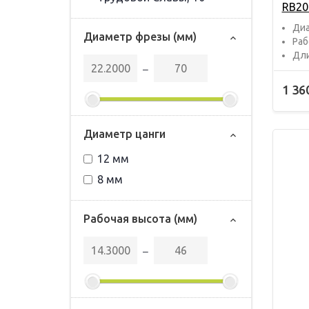
RB20
Диа
Диаметр фрезы (мм)
Раб
Дли
‒
1 36
Диаметр цанги
12 мм
8 мм
Рабочая высота (мм)
‒