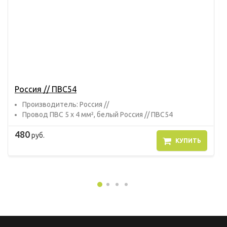
Россия // ПВС54
Прoизвoдитель: Россия //
Провод ПВС 5 х 4 мм², белый Россия // ПВС54
480
руб.
КУПИТЬ