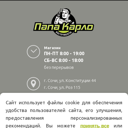
Магазин
ПН-ПТ 8:00 - 19:00
СБ-ВС 8:00 - 18:00
без перерывов
г. Сочи, ул. Конституции 44
г. Сочи, ул. Роз 115
г. Адлер, ул Авиационная
28/10
Сайт использует файлы cookie для обеспечения
удобства пользователей сайта, его улучшения,
8
(800)
222 02 01
предоставления персонализированных
Информация на сайте papakarlotools.ru не является публичной
рекомендаций. Вы можете
или
принять все
офертой. Указанные цены действуют только при оформлении заказа