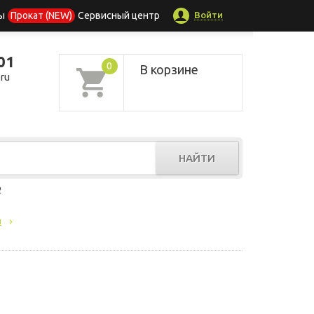
Войти
ы
Прокат (NEW)
Сервисный центр
01
0
В корзине
ru
НАЙТИ
р
ы