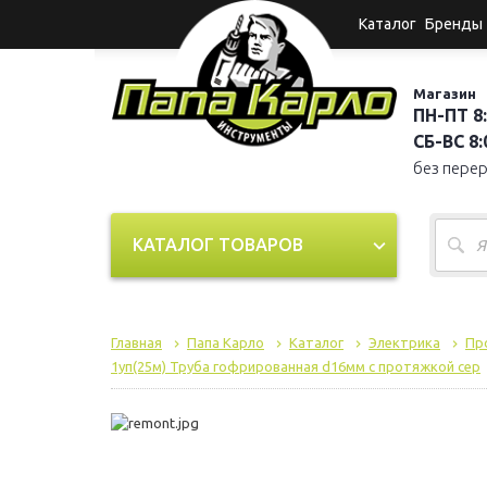
Каталог
Бренды
Магазин
ПН-ПТ 8:
СБ-ВС 8:0
без пере
КАТАЛОГ ТОВАРОВ
Главная
Папа Карло
Каталог
Электрика
Пр
1уп(25м) Труба гофрированная d16мм с протяжкой сер