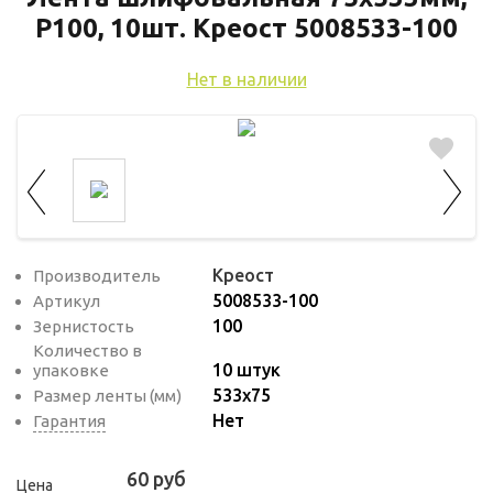
используются для оценки поведения
Р100, 10шт. Креост 5008533-100
пользователей на сайте. Эти файлы cookie
помогают понять, как используется сайт,
Нет в наличии
чтобы увеличить его производительность
и сделать функционал сайта максимально
удобным для пользователей.
Рекламные файлы cookie используются
для целей маркетинга и улучшения
качества рекламы. Эти файлы cookie
Креост
Производитель
помогают обеспечить максимально
5008533-100
Артикул
высокую точность и ценность содержания
100
Зернистость
маркетинговых и рекламных материалов
Количество в
для пользователей сайта.
10 штук
упаковке
533х75
Размер ленты (мм)
Нет
Гарантия
60 руб
Цена