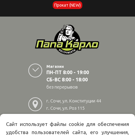
Прокат (NEW)
Магазин
ПН-ПТ 8:00 - 19:00
СБ-ВС 8:00 - 18:00
без перерывов
г. Сочи, ул. Конституции 44
г. Сочи, ул. Роз 115
г. Адлер, ул Авиационная
28/10
Сайт использует файлы cookie для обеспечения
удобства пользователей сайта, его улучшения,