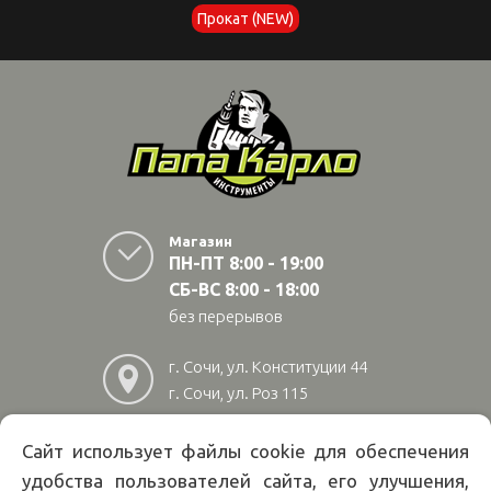
Прокат (NEW)
Магазин
ПН-ПТ 8:00 - 19:00
СБ-ВС 8:00 - 18:00
без перерывов
г. Сочи, ул. Конституции 44
г. Сочи, ул. Роз 115
г. Адлер, ул Авиационная
28/10
Сайт использует файлы cookie для обеспечения
удобства пользователей сайта, его улучшения,