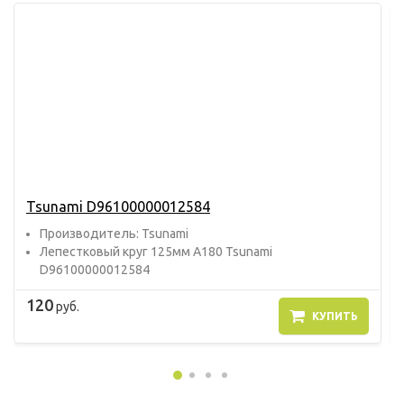
Tsunami D96100000012584
Прoизвoдитель: Tsunami
Лепестковый круг 125мм А180 Tsunami
D96100000012584
120
руб.
КУПИТЬ