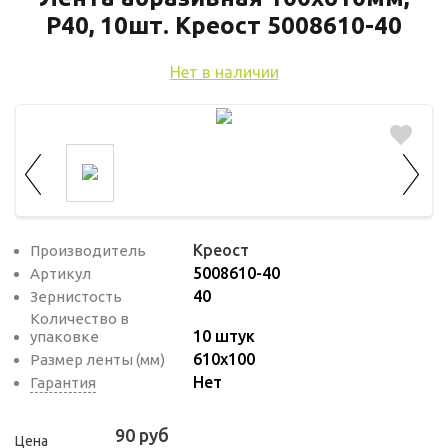
используются для оценки поведения
Р40, 10шт. Креост 5008610-40
пользователей на сайте. Эти файлы cookie
помогают понять, как используется сайт,
Нет в наличии
чтобы увеличить его производительность
и сделать функционал сайта максимально
удобным для пользователей.
Рекламные файлы cookie используются
для целей маркетинга и улучшения
качества рекламы. Эти файлы cookie
Креост
Производитель
помогают обеспечить максимально
5008610-40
Артикул
высокую точность и ценность содержания
40
Зернистость
маркетинговых и рекламных материалов
Количество в
для пользователей сайта.
10 штук
упаковке
610х100
Размер ленты (мм)
Нет
Гарантия
90 руб
Цена