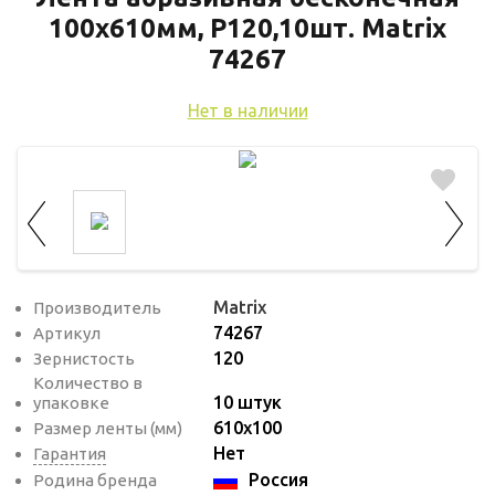
используются для оценки поведения
100х610мм, P120,10шт. Matrix
пользователей на сайте. Эти файлы cookie
74267
помогают понять, как используется сайт,
чтобы увеличить его производительность
Нет в наличии
и сделать функционал сайта максимально
удобным для пользователей.
Рекламные файлы cookie используются
для целей маркетинга и улучшения
качества рекламы. Эти файлы cookie
помогают обеспечить максимально
Matrix
Производитель
высокую точность и ценность содержания
74267
Артикул
маркетинговых и рекламных материалов
120
Зернистость
для пользователей сайта.
Количество в
10 штук
упаковке
610х100
Размер ленты (мм)
Нет
Гарантия
Россия
Родина бренда