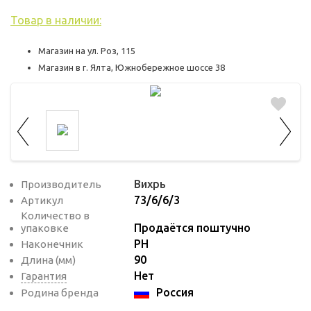
используются для оценки поведения
пользователей на сайте. Эти файлы cookie
Товар в наличии:
помогают понять, как используется сайт,
Магазин на ул. Роз, 115
чтобы увеличить его производительность
Магазин в г. Ялта, Южнобережное шоссе 38
и сделать функционал сайта максимально
удобным для пользователей.
Рекламные файлы cookie используются
для целей маркетинга и улучшения
качества рекламы. Эти файлы cookie
помогают обеспечить максимально
Вихрь
Производитель
высокую точность и ценность содержания
73/6/6/3
Артикул
маркетинговых и рекламных материалов
Количество в
Продаётся поштучно
упаковке
для пользователей сайта.
PH
Наконечник
90
Длина (мм)
Нет
Гарантия
Россия
Родина бренда