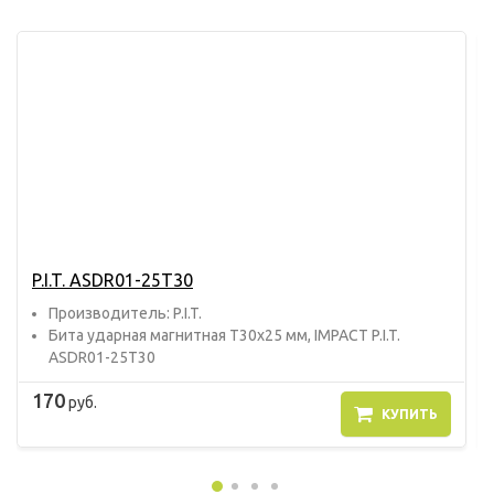
P.I.T. ASDR01-25T30
Прoизвoдитель: P.I.T.
Бита ударная магнитная T30x25 мм, IMPACT P.I.T.
ASDR01-25T30
170
руб.
КУПИТЬ