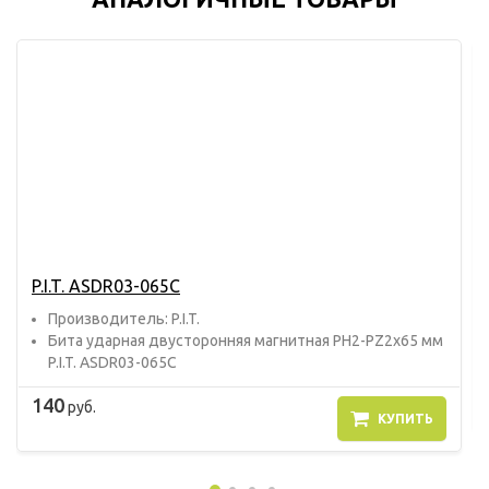
P.I.T. ASDR03-065C
Прoизвoдитель: P.I.T.
Бита ударная двусторонняя магнитная PH2-PZ2x65 мм
P.I.T. ASDR03-065C
140
руб.
КУПИТЬ