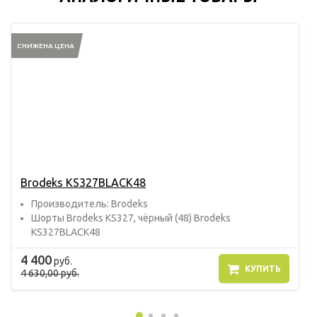
СНИЖЕНА ЦЕНА
Brodeks KS327BLAСK48
Прoизвoдитель: Brodeks
Шорты Brodeks KS327, чёрный (48) Brodeks
KS327BLAСK48
4 400
руб.
КУПИТЬ
4 630,00 руб.