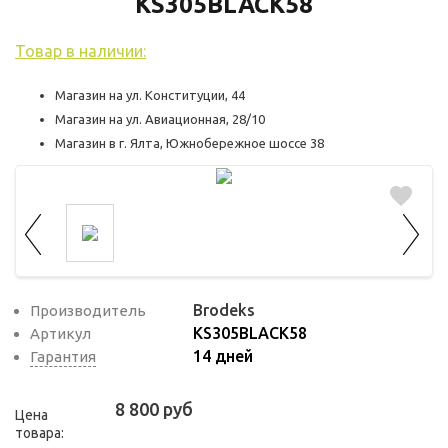
используются для оценки поведения
KS305BLACK58
пользователей на сайте. Эти файлы cookie
Товар в наличии:
помогают понять, как используется сайт,
чтобы увеличить его производительность
Магазин на ул. Конституции, 44
и сделать функционал сайта максимально
Магазин на ул. Авиационная, 28/10
удобным для пользователей.
Магазин в г. Ялта, Южнобережное шоссе 38
Рекламные файлы cookie используются
для целей маркетинга и улучшения
качества рекламы. Эти файлы cookie
помогают обеспечить максимально
высокую точность и ценность содержания
маркетинговых и рекламных материалов
Brodeks
Производитель
KS305BLACK58
для пользователей сайта.
Артикул
14 дней
Гарантия
8 800 руб
Цена
товара: