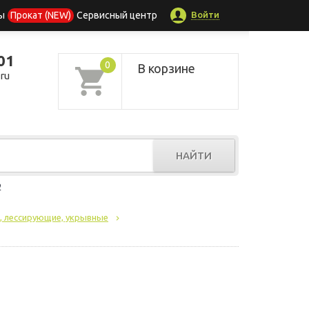
Войти
ы
Прокат (NEW)
Сервисный центр
01
0
В корзине
ru
НАЙТИ
р
, лессирующие, укрывные