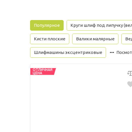
Популярное
Круги шлиф под липучку (ве
Кисти плоские
Валики малярные
Ве
Шлифмашины эксцентриковые
Посмот
ОТЛИЧНАЯ
ЦЕНА