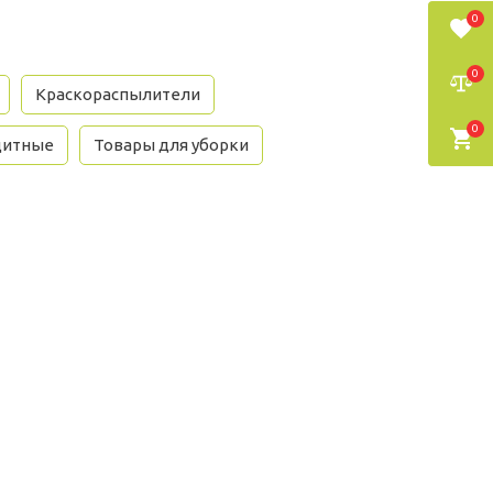
0
0
Краскораспылители
0
щитные
Товары для уборки