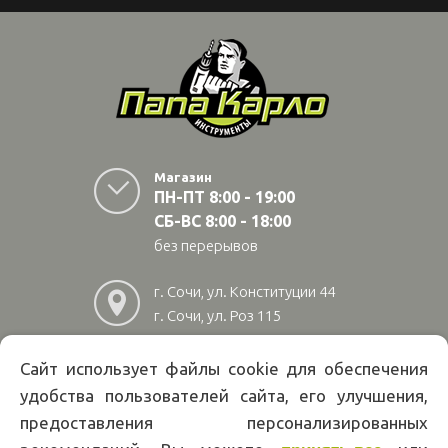
Магазин
ПН-ПТ 8:00 - 19:00
СБ-ВС 8:00 - 18:00
без перерывов
г. Сочи, ул. Конституции 44
г. Сочи, ул. Роз 115
г. Адлер, ул Авиационная
28/10
Сайт использует файлы cookie для обеспечения
удобства пользователей сайта, его улучшения,
8
(800)
222 02 01
предоставления персонализированных
Информация на сайте papakarlotools.ru не является публичной