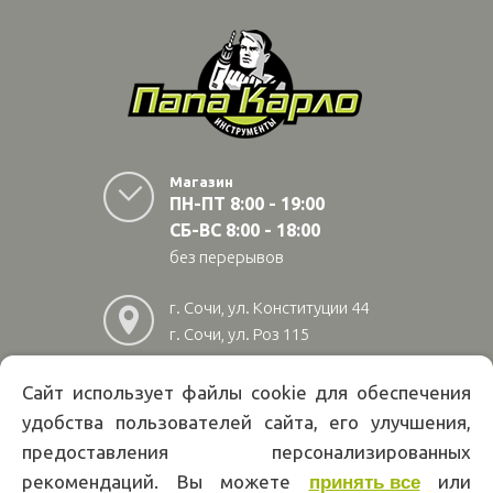
Магазин
ПН-ПТ 8:00 - 19:00
СБ-ВС 8:00 - 18:00
без перерывов
г. Сочи, ул. Конституции 44
г. Сочи, ул. Роз 115
г. Адлер, ул Авиационная
28/10
Сайт использует файлы cookie для обеспечения
удобства пользователей сайта, его улучшения,
8
(800)
222 02 01
предоставления персонализированных
Информация на сайте papakarlotools.ru не является публичной
рекомендаций. Вы можете
или
принять все
офертой. Указанные цены действуют только при оформлении заказа