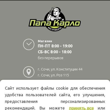
Магазин
ПН-ПТ 8:00 - 19:00
СБ-ВС 8:00 - 18:00
без перерывов
г. Сочи, ул. Конституции 44
г. Сочи, ул. Роз 115
г. Адлер, ул Авиационная
28/10
Сайт использует файлы cookie для обеспечения
удобства пользователей сайта, его улучшения,
8
(800)
222 02 01
предоставления персонализированных
Информация на сайте papakarlotools.ru не является публичной
рекомендаций. Вы можете
или
принять все
офертой. Указанные цены действуют только при оформлении заказа