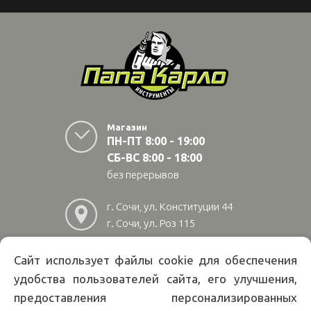
Магазин
ПН-ПТ 8:00 - 19:00
СБ-ВС 8:00 - 18:00
без перерывов
г. Сочи, ул. Конституции 44
г. Сочи, ул. Роз 115
г. Адлер, ул Авиационная
28/10
Сайт использует файлы cookie для обеспечения
удобства пользователей сайта, его улучшения,
8
(800)
222 02 01
предоставления персонализированных
Информация на сайте papakarlotools.ru не является публичной