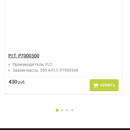
P.I.T. P7000300
Прoизвoдитель: P.I.T.
Зажим массы 300 А P.I.T. P7000300
430
руб.
КУПИТЬ