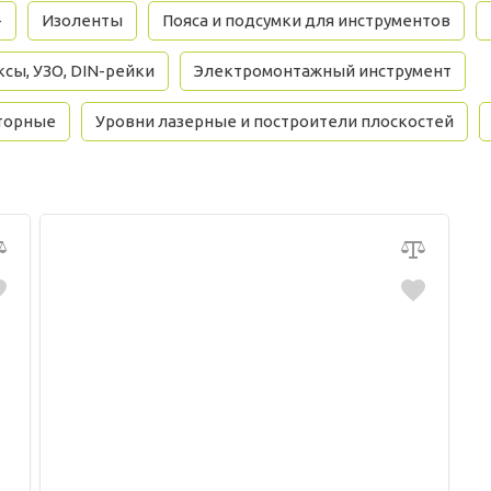
+
Изоленты
Пояса и подсумки для инструментов
сы, УЗО, DIN-рейки
Электромонтажный инструмент
торные
Уровни лазерные и построители плоскостей