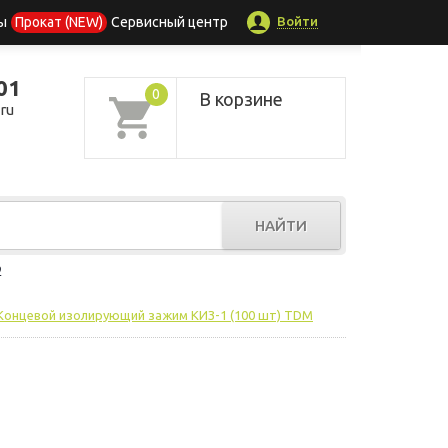
Войти
ы
Прокат (NEW)
Сервисный центр
01
0
В корзине
ru
НАЙТИ
р
Концевой изолирующий зажим КИЗ-1 (100 шт) TDM