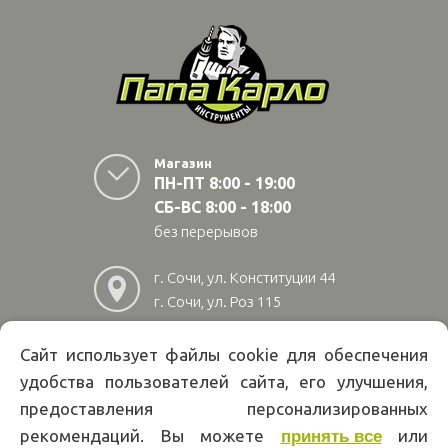
Магазин
ПН-ПТ 8:00 - 19:00
СБ-ВС 8:00 - 18:00
без перерывов
г. Сочи, ул. Конституции 44
г. Сочи, ул. Роз 115
г. Адлер, ул Авиационная
28/10
Сайт использует файлы cookie для обеспечения
удобства пользователей сайта, его улучшения,
8
(800)
222 02 01
предоставления персонализированных
Информация на сайте papakarlotools.ru не является публичной
рекомендаций. Вы можете
или
принять все
офертой. Указанные цены действуют только при оформлении заказа