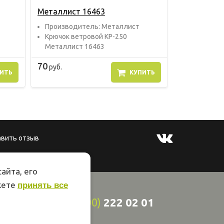
Металлист 16463
Прoизвoдитель: Металлист
Крючок ветровой КР-250
Металлист 16463
70
руб.
ИТЬ
КУПИТЬ
авить отзыв
айта, его
жете
принять все
8
(800)
222 02 01
ции 44