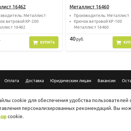
лист 16462
Металлист 16460
звoдитель: Металлист
Прoизвoдитель: Металлист
ок ветровой КР-200
Крючок ветровой КР-100
ллист 16462
Металлист 16460
40
.
руб.
КУПИТЬ
КУП
Оплата
Доставка
Юридическим лицам
Вакансии
Ост
йлы cookie для обеспечения удобства пользователей с
ставления персонализированных рекомендаций. Вы мо
cookie.
бор
Магазин
г. Сочи, ул. Конститу
ПН-ПТ 8:00 - 19:00
г. Сочи, ул. Роз 115
СБ-ВС 8:00 - 18:00