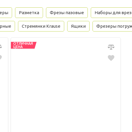
зеры
Разметка
Фрезы пазовые
Наборы для врез
орные
Стремянки Krause
Ящики
Фрезеры погру
ОТЛИЧНАЯ
ЦЕНА