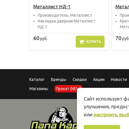
Металлист НД-1
Метал
Прoизвoдитель: Металлист
Прoи
Накладка дверная Металлист
Крюч
НД-1
Мета
60
70
руб.
руб
КУПИТЬ
Каталог
Бренды
Скидки
Акции
Новости
Магазины
Прокат (NEW)
Сайт использует фа
улучшения, предо
или
настроить вы