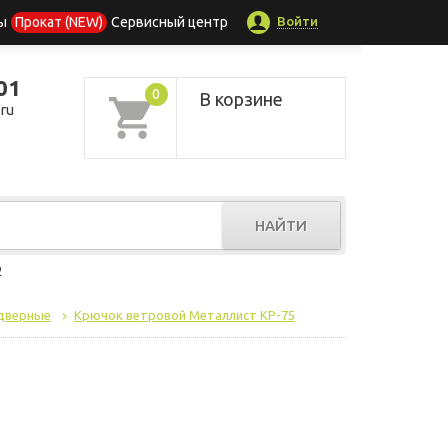
Войти
ы
Прокат (NEW)
Сервисный центр
01
0
В корзине
ru
НАЙТИ
р
 дверные
Крючок ветровой Металлист КР-75