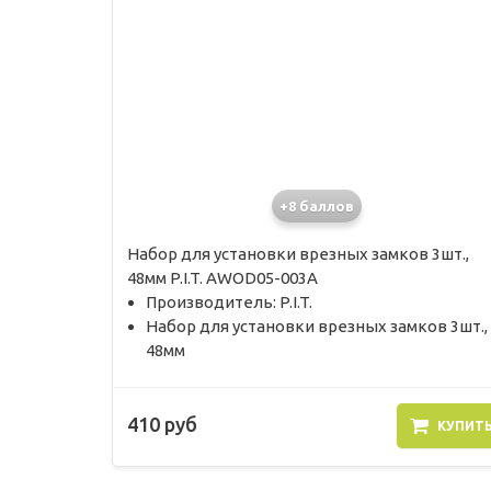
+8 баллов
Набор для установки врезных замков 3шт.,
48мм P.I.T. AWOD05-003A
Производитель: P.I.T.
Набор для установки врезных замков 3шт.,
48мм
410 руб
КУПИТ