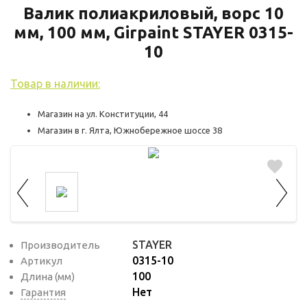
используются для оценки поведения
Валик полиакриловый, ворс 10
пользователей на сайте. Эти файлы cookie
мм, 100 мм, Girpaint STAYER 0315-
помогают понять, как используется сайт,
10
чтобы увеличить его производительность
и сделать функционал сайта максимально
Товар в наличии:
удобным для пользователей.
Магазин на ул. Конституции, 44
Рекламные файлы cookie используются
Магазин в г. Ялта, Южнобережное шоссе 38
для целей маркетинга и улучшения
качества рекламы. Эти файлы cookie
помогают обеспечить максимально
высокую точность и ценность содержания
маркетинговых и рекламных материалов
для пользователей сайта.
STAYER
Производитель
0315-10
Артикул
100
Длина (мм)
Нет
Гарантия