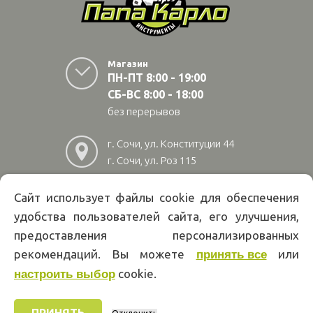
Магазин
ПН-ПТ 8:00 - 19:00
СБ-ВС 8:00 - 18:00
без перерывов
г. Сочи, ул. Конституции 44
г. Сочи, ул. Роз 115
г. Адлер, ул Авиационная
28/10
Сайт использует файлы cookie для обеспечения
удобства пользователей сайта, его улучшения,
8
(800)
222 02 01
предоставления персонализированных
Информация на сайте papakarlotools.ru не является публичной
рекомендаций. Вы можете
или
принять все
офертой. Указанные цены действуют только при оформлении заказа
через интернет-магазин papakarlotools.ru.
cookie.
настроить выбор
Цены в пунктах выдачи заказов и розничных магазинах компании
Папа Карло могут отличаться от указанных на сайте.