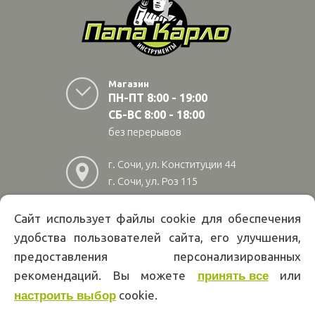
Магазин
ПН-ПТ 8:00 - 19:00
СБ-ВС 8:00 - 18:00
без перерывов
г. Сочи, ул. Конституции 44
г. Сочи, ул. Роз 115
г. Адлер, ул Авиационная
28/10
Сайт использует файлы cookie для обеспечения
удобства пользователей сайта, его улучшения,
8
(800)
222 02 01
предоставления персонализированных
Информация на сайте papakarlotools.ru не является публичной
рекомендаций. Вы можете
или
принять все
офертой. Указанные цены действуют только при оформлении заказа
через интернет-магазин papakarlotools.ru.
cookie.
настроить выбор
Цены в пунктах выдачи заказов и розничных магазинах компании