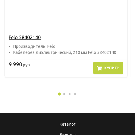
Felo 58402140
Прoизвoдитель: Felo
Кабелерез диэлектрический, 210 мм Felo 58402140
9 990
руб.
КУПИТЬ
Каталог