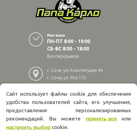
Магазин
ПН-ПТ 8:00 - 19:00
СБ-ВС 8:00 - 18:00
без перерывов
г. Сочи, ул. Конституции 44
г. Сочи, ул. Роз 115
г. Адлер, ул Авиационная
28/10
Сайт использует файлы cookie для обеспечения
удобства пользователей сайта, его улучшения,
8
(800)
222 02 01
предоставления персонализированных
Информация на сайте papakarlotools.ru не является публичной
рекомендаций. Вы можете
или
принять все
офертой. Указанные цены действуют только при оформлении заказа
cookie.
через интернет-магазин papakarlotools.ru.
настроить выбор
Цены в пунктах выдачи заказов и розничных магазинах компании