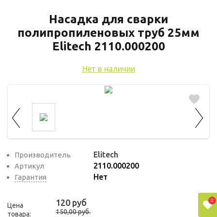
используются для оценки поведения
пользователей на сайте. Эти файлы cookie
Насадка для сварки
помогают понять, как используется сайт,
полипропиленовых труб 25мм
чтобы увеличить его производительность
Elitech 2110.000200
и сделать функционал сайта максимально
удобным для пользователей.
Нет в наличии
Рекламные файлы cookie используются
для целей маркетинга и улучшения
качества рекламы. Эти файлы cookie
помогают обеспечить максимально
высокую точность и ценность содержания
маркетинговых и рекламных материалов
Elitech
Производитель
для пользователей сайта.
2110.000200
Артикул
Нет
Гарантия
0
120 руб
Цена
150,00 руб.
товара: