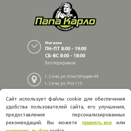
Магазин
ПН-ПТ 8:00 - 19:00
СБ-ВС 8:00 - 18:00
без перерывов
г. Сочи, ул. Конституции 44
г. Сочи, ул. Роз 115
г. Адлер, ул Авиационная
28/10
Сайт использует файлы cookie для обеспечения
удобства пользователей сайта, его улучшения,
8
(800)
222 02 01
предоставления персонализированных
Информация на сайте papakarlotools.ru не является публичной
рекомендаций. Вы можете
или
принять все
офертой. Указанные цены действуют только при оформлении заказа
cookie.
через интернет-магазин papakarlotools.ru.
настроить выбор