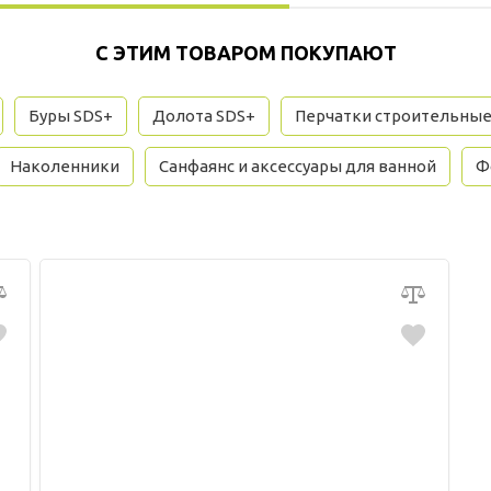
С ЭТИМ ТОВАРОМ ПОКУПАЮТ
Буры SDS+
Долота SDS+
Перчатки строительны
Наколенники
Санфаянс и аксессуары для ванной
Ф