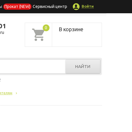
Войти
ы
Прокат (NEW)
Сервисный центр
01
0
В корзине
ru
НАЙТИ
р
ителям