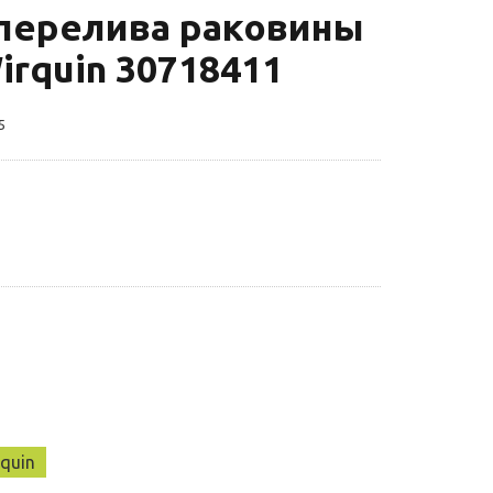
перелива раковины
rquin 30718411
5
quin