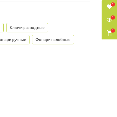
0
0
е
Ключи разводные
0
онари ручные
Фонари налобные