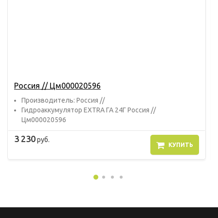
Россия // Цм000020596
Прoизвoдитель: Россия //
Гидроаккумулятор EXTRA ГА 24Г Россия //
Цм000020596
3 230
руб.
КУПИТЬ