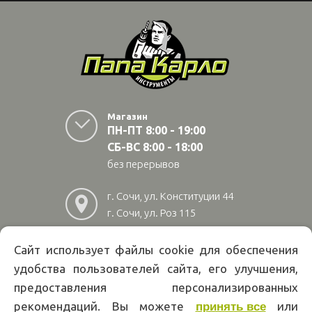
Магазин
ПН-ПТ 8:00 - 19:00
СБ-ВС 8:00 - 18:00
без перерывов
г. Сочи, ул. Конституции 44
г. Сочи, ул. Роз 115
г. Адлер, ул Авиационная
28/10
Сайт использует файлы cookie для обеспечения
удобства пользователей сайта, его улучшения,
8
(800)
222 02 01
предоставления персонализированных
Информация на сайте papakarlotools.ru не является публичной
рекомендаций. Вы можете
или
принять все
офертой. Указанные цены действуют только при оформлении заказа