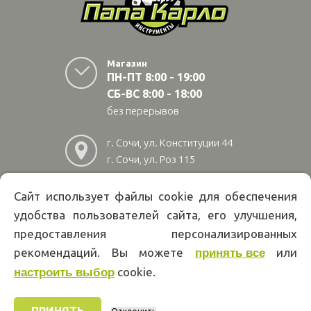
Магазин
ПН-ПТ 8:00 - 19:00
СБ-ВС 8:00 - 18:00
без перерывов
г. Сочи, ул. Конституции 44
г. Сочи, ул. Роз 115
г. Адлер, ул Авиационная
28/10
Сайт использует файлы cookie для обеспечения
удобства пользователей сайта, его улучшения,
8
(800)
222 02 01
предоставления персонализированных
Информация на сайте papakarlotools.ru не является публичной
рекомендаций. Вы можете
или
принять все
офертой. Указанные цены действуют только при оформлении заказа
через интернет-магазин papakarlotools.ru.
cookie.
настроить выбор
Цены в пунктах выдачи заказов и розничных магазинах компании
Папа Карло могут отличаться от указанных на сайте.