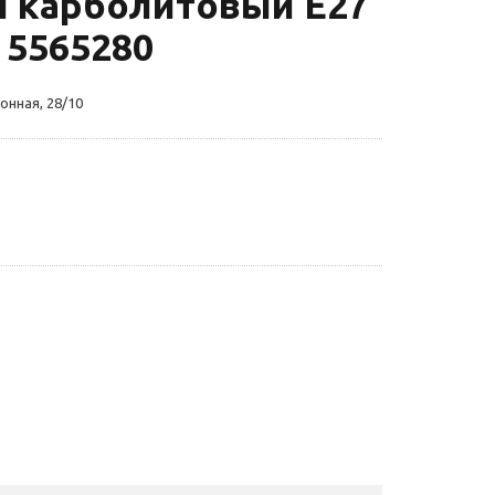
й карболитовый Е27
 5565280
онная, 28/10