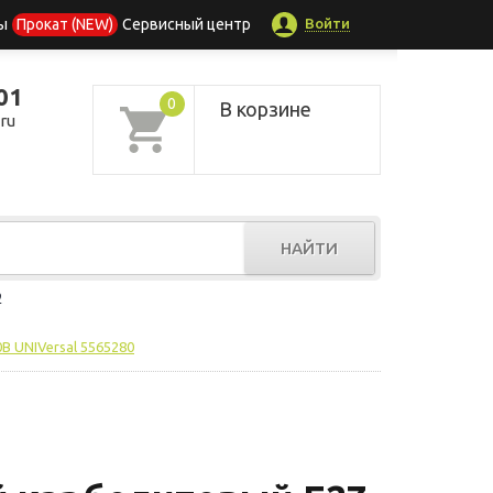
Войти
ы
Прокат (NEW)
Сервисный центр
01
0
В корзине
ru
НАЙТИ
р
В UNIVersal 5565280