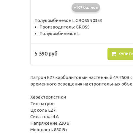
+107 баллов
Полукомбинезон L GROSS 90353
Производитель: GROSS
Полукомбинезон L
5 390 руб
КУПИТ
Патрон Е27 карболитовый настенный 4А 250В c
временного освещения на строительных объект
Характеристики
Тип патрон
Цоколь E27
Сила тока 4 А
Напряжение 220 В
Мощность 880 Вт