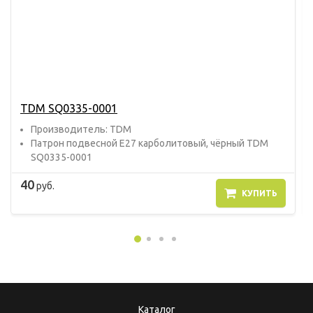
TDM SQ0335-0001
Прoизвoдитель: TDM
Патрон подвесной E27 карболитовый, чёрный TDM
SQ0335-0001
40
руб.
КУПИТЬ
Каталог