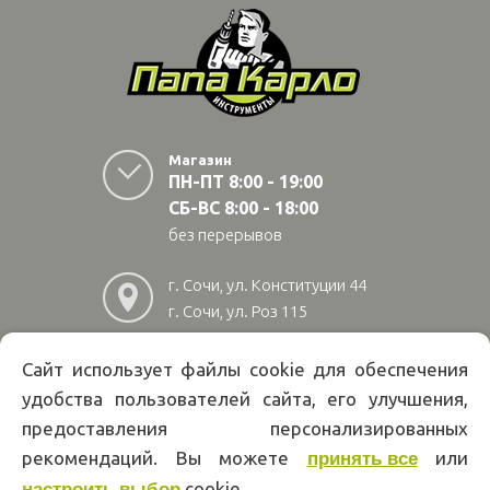
Магазин
ПН-ПТ 8:00 - 19:00
СБ-ВС 8:00 - 18:00
без перерывов
г. Сочи, ул. Конституции 44
г. Сочи, ул. Роз 115
г. Адлер, ул Авиационная
28/10
Сайт использует файлы cookie для обеспечения
удобства пользователей сайта, его улучшения,
8
(800)
222 02 01
предоставления персонализированных
Информация на сайте papakarlotools.ru не является публичной
рекомендаций. Вы можете
или
принять все
офертой. Указанные цены действуют только при оформлении заказа
через интернет-магазин papakarlotools.ru.
cookie.
настроить выбор