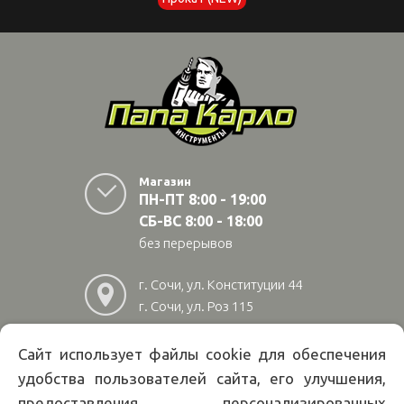
Магазин
ПН-ПТ 8:00 - 19:00
СБ-ВС 8:00 - 18:00
без перерывов
г. Сочи, ул. Конституции 44
г. Сочи, ул. Роз 115
г. Адлер, ул Авиационная
28/10
Сайт использует файлы cookie для обеспечения
удобства пользователей сайта, его улучшения,
8
(800)
222 02 01
предоставления персонализированных